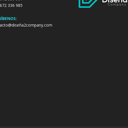
672 336 985
RÍBENOS:
tacto@diseña2company.com